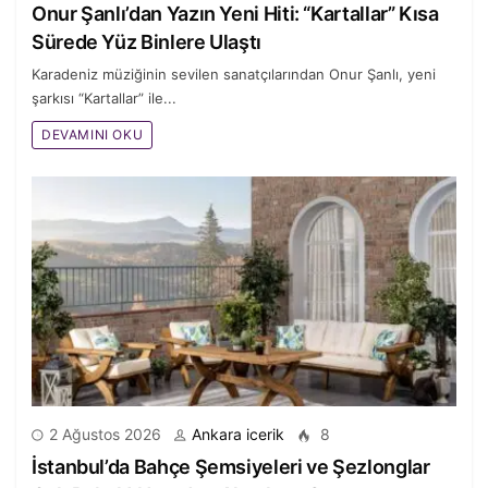
Onur Şanlı’dan Yazın Yeni Hiti: “Kartallar” Kısa
Sürede Yüz Binlere Ulaştı
Karadeniz müziğinin sevilen sanatçılarından Onur Şanlı, yeni
şarkısı “Kartallar” ile...
DEVAMINI OKU
MODA
2026 Trendlerine Göre Leopar Desen Nasıl
Kombinlenir?
2 Ağustos 2026
Ankara icerik
8
İstanbul’da Bahçe Şemsiyeleri ve Şezlonglar