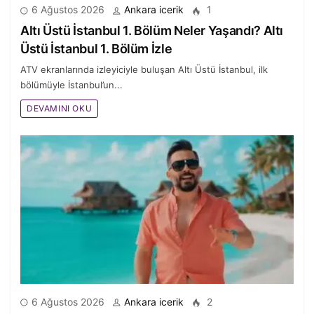
6 Ağustos 2026
Ankara icerik
1
Altı Üstü İstanbul 1. Bölüm Neler Yaşandı? Altı
Üstü İstanbul 1. Bölüm İzle
ATV ekranlarında izleyiciyle buluşan Altı Üstü İstanbul, ilk
MAGAZIN HABERLERI
bölümüyle İstanbul’un...
“Liquid Xanax” Reklamlarına İnanmayın!
DEVAMINI OKU
KIM KIMDIR
Çağlar Ertuğrul Filmleri ve TV Dizileri (Çağlar
Ertuğrul Oynadığı Diziler)
6 Ağustos 2026
Ankara icerik
2