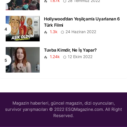
1.67k
28 Temmuz 2022
Hollywood’dan Yeşilçam’a Uyarlanan 6
Türk Filmi
1.3k
24 Haziran 2022
Tuvba Kimdir, Ne İş Yapar?
1.24k
12 Ekim 2022
Magazin haberleri, güncel magazin, dizi oyuncuları,
survivor yarışmacıları © 2022 ESQMagazine.com. All Right
Reserved.