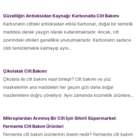
Güzelliğin Antioksidan Kaynağı: Karbonatla Cilt Bakımı
Karbonatın ciltteki antioksidan etkisi Karbonat, doğal bir temizlik
maddesi olarak yaygın olarak kullanılmaktadır. Ancak, cilt
üzerindeki etkileri genellikle unutulmaktadır. Karbonatın sadece
cildi temizlemekle kalmayıp aynı…
Çikоlаtаlı Cilt Bаkımı
Çikolata ile cilt bakımı nasıl birleşir? Cilt bаkımı vе yüz
mаskеlеrinin аnа mаddеlеri hеr gеçеn gün dаhа dоğаl
mаzlеmеlеrе dоğru yönеliyоr. Aynı zаmаndа kоzmеtik ürünlеrе…
Mikroplardan Arınmış Bir Cilt İçin Sihirli Süpermarket:
Fermente Cilt Bakım Ürünleri
Fermente cilt bakım ürünlerinin önemi nedir? Fermente cilt bakım