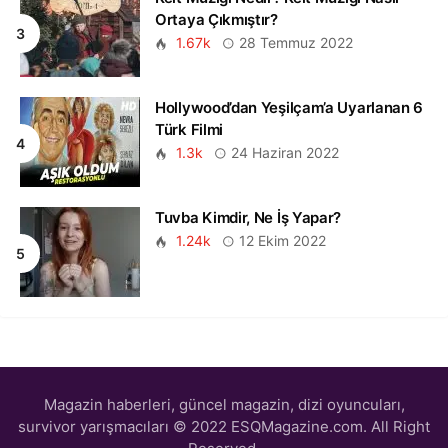
Ortaya Çıkmıştır?
1.67k
28 Temmuz 2022
Hollywood’dan Yeşilçam’a Uyarlanan 6
Türk Filmi
1.3k
24 Haziran 2022
Tuvba Kimdir, Ne İş Yapar?
1.24k
12 Ekim 2022
Magazin haberleri, güncel magazin, dizi oyuncuları,
survivor yarışmacıları © 2022 ESQMagazine.com. All Right