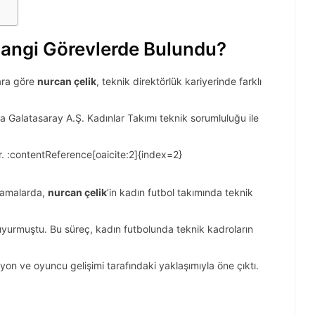
Hangi Görevlerde Bulundu?
lara göre
nurcan çelik
, teknik direktörlük kariyerinde farklı
a Galatasaray A.Ş. Kadınlar Takımı teknik sorumluluğu ile
. :contentReference[oaicite:2]{index=2}
lamalarda,
nurcan çelik
’in kadın futbol takımında teknik
 duyurmuştu. Bu süreç, kadın futbolunda teknik kadroların
n ve oyuncu gelişimi tarafındaki yaklaşımıyla öne çıktı.