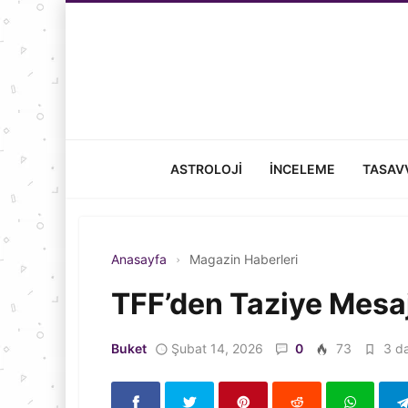
ASTROLOJI
İNCELEME
TASAV
Anasayfa
Magazin Haberleri
TFF’den Taziye Mesaj
Buket
Şubat 14, 2026
0
73
3 da