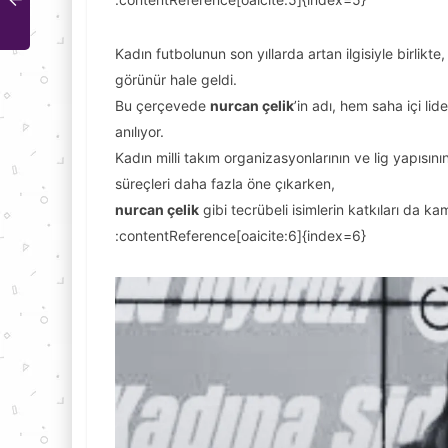
Kadın futbolunun son yıllarda artan ilgisiyle birlikte,
görünür hale geldi.
Bu çerçevede
nurcan çelik
’in adı, hem saha içi li
anılıyor.
Kadın milli takım organizasyonlarının ve lig yapısını
süreçleri daha fazla öne çıkarken,
nurcan çelik
gibi tecrübeli isimlerin katkıları da 
:contentReference[oaicite:6]{index=6}