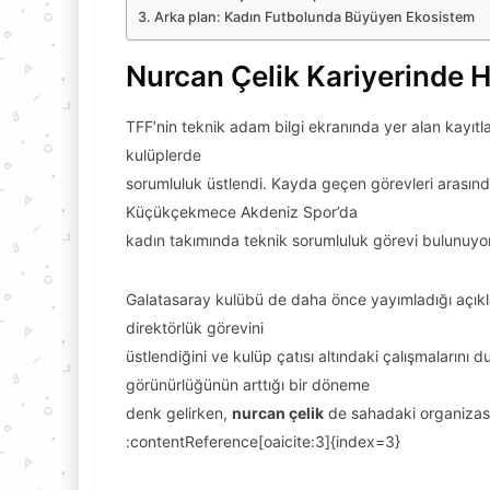
Arka plan: Kadın Futbolunda Büyüyen Ekosistem
Nurcan Çelik Kariyerinde 
TFF’nin teknik adam bilgi ekranında yer alan kayıt
kulüplerde
sorumluluk üstlendi. Kayda geçen görevleri arasınd
Küçükçekmece Akdeniz Spor’da
kadın takımında teknik sorumluluk görevi bulunuyor
Galatasaray kulübü de daha önce yayımladığı açık
direktörlük görevini
üstlendiğini ve kulüp çatısı altındaki çalışmalarını
görünürlüğünün arttığı bir döneme
denk gelirken,
nurcan çelik
de sahadaki organizasyo
:contentReference[oaicite:3]{index=3}