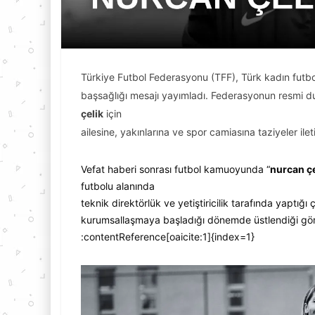
Türkiye Futbol Federasyonu (TFF), Türk kadın futb
başsağlığı mesajı yayımladı. Federasyonun resmi duy
çelik
için
ailesine, yakınlarına ve spor camiasına taziyeler ile
Vefat haberi sonrası futbol kamuoyunda “
nurcan çe
futbolu alanında
teknik direktörlük ve yetiştiricilik tarafında yaptığı
kurumsallaşmaya başladığı dönemde üstlendiği görev
:contentReference[oaicite:1]{index=1}