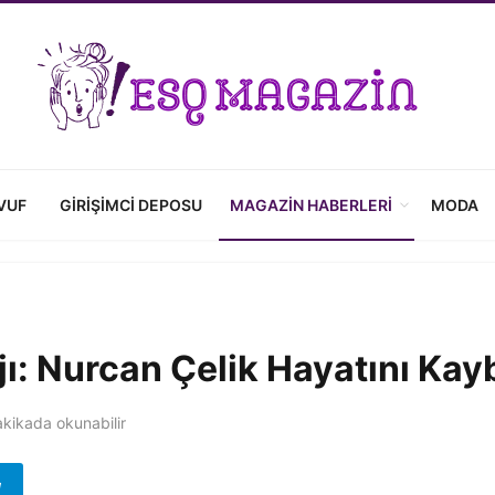
VUF
GIRIŞIMCI DEPOSU
MAGAZIN HABERLERI
MODA
ı: Nurcan Çelik Hayatını Kayb
kikada okunabilir