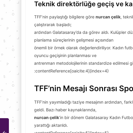
Teknik direktörlüğe geçiş ve ka
TFF’nin paylaştığı bilgilere göre
nurcan çelik
, tekn
çalıştırarak başladı;
ardından Galatasaray’da da görev aldı. Kulüpler d
planlama süreçlerinin gelişmesi açısından
önemli bir örnek olarak değerlendiriliyor. Kadın fu
oyuncu geçişinin planlanması ve
antrenman metodolojilerinin standardize edilmesi gi
:contentReference[oaicite:4]{index=4}
TFF’nin Mesajı Sonrası Sp
TFF’nin yayımladığı taziye mesajının ardından, fark
geldi. Bazı haber kaynaklarında,
nurcan çelik
’in bir dönem Galatasaray Kadın Futbol
yarattığı aktarıldı.
:contentReference[oaicite:5]{index=5}