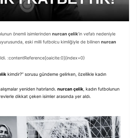
olunun önemli isimlerinden
nurcan çelik
’in vefatı nedeniyle
urusunda, eski milli futbolcu kimliğiyle de bilinen
nurcan
tildi. :contentReference[oaicite:0]{index=0}
lik
kimdir?” sorusu gündeme gelirken, özellikle kadın
 çalışmalar yeniden hatırlandı.
nurcan çelik
, kadın futbolunun
lerle dikkat çeken isimler arasında yer aldı.