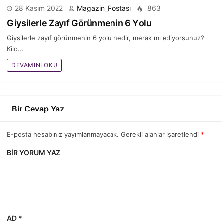
28 Kasım 2022
Magazin_Postası
863
Giysilеrlе Zаyıf Görünmеnin 6 Yоlu
Giysilerle zayıf görünmenin 6 yolu nedir, merak mı ediyorsunuz?
Kilо...
DEVAMINI OKU
Bir Cevap Yaz
E-posta hesabınız yayımlanmayacak. Gerekli alanlar işaretlendi
*
BIR YORUM YAZ
AD *