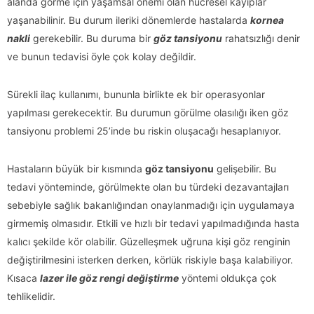
alanda görme için yaşamsal önemi olan hücresel kayıplar
yaşanabilinir. Bu durum ileriki dönemlerde hastalarda
kornea
nakli
gerekebilir. Bu duruma bir
göz tansiyonu
rahatsızlığı denir
ve bunun tedavisi öyle çok kolay değildir.
Sürekli ilaç kullanımı, bununla birlikte ek bir operasyonlar
yapılması gerekecektir. Bu durumun görülme olasılığı iken göz
tansiyonu problemi 25’inde bu riskin oluşacağı hesaplanıyor.
Hastaların büyük bir kısmında
göz tansiyonu
gelişebilir. Bu
tedavi yönteminde, görülmekte olan bu türdeki dezavantajları
sebebiyle sağlık bakanlığından onaylanmadığı için uygulamaya
girmemiş olmasıdır. Etkili ve hızlı bir tedavi yapılmadığında hasta
kalıcı şekilde kör olabilir. Güzelleşmek uğruna kişi göz renginin
değiştirilmesini isterken derken, körlük riskiyle başa kalabiliyor.
Kısaca
lazer ile göz rengi değiştirme
yöntemi oldukça çok
tehlikelidir.