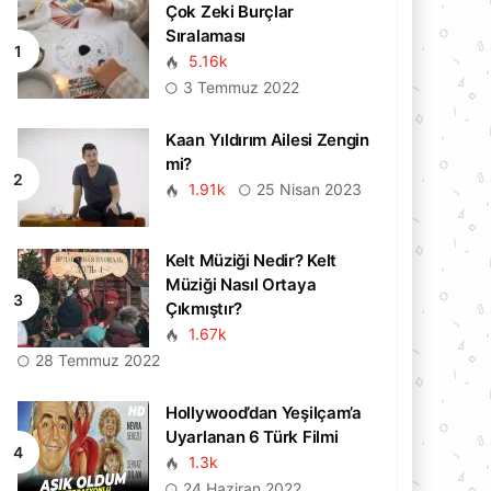
Çok Zeki Burçlar
Sıralaması
5.16k
3 Temmuz 2022
Kaan Yıldırım Ailesi Zengin
mi?
1.91k
25 Nisan 2023
Kelt Müziği Nedir? Kelt
Müziği Nasıl Ortaya
Çıkmıştır?
1.67k
28 Temmuz 2022
Hollywood’dan Yeşilçam’a
Uyarlanan 6 Türk Filmi
1.3k
24 Haziran 2022