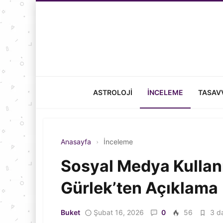
ASTROLOJI
İNCELEME
TASAV
Anasayfa
İnceleme
Sosyal Medya Kullan
Gürlek’ten Açıklama
Buket
Şubat 16, 2026
0
56
3 da