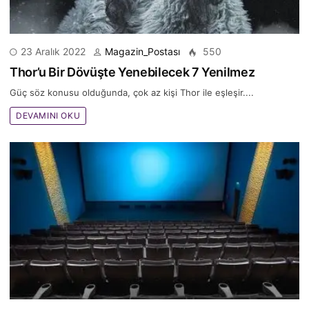
23 Aralık 2022
Magazin_Postası
550
Thor’u Bir Dövüşte Yenebilecek 7 Yenilmez
Güç söz konusu olduğunda, çok az kişi Thor ile eşleşir....
DEVAMINI OKU