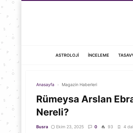
ASTROLOJI
İNCELEME
TASAV
Anasayfa
Magazin Haberleri
Rümeysa Arslan Ebrar
Nereli?
Busra
Ekim 23, 2025
0
93
4 dak