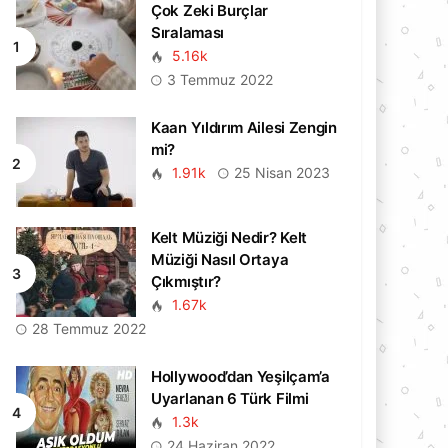
Çok Zeki Burçlar
Sıralaması
5.16k
3 Temmuz 2022
Kaan Yıldırım Ailesi Zengin
mi?
1.91k
25 Nisan 2023
Kelt Müziği Nedir? Kelt
Müziği Nasıl Ortaya
Çıkmıştır?
1.67k
28 Temmuz 2022
Hollywood’dan Yeşilçam’a
Uyarlanan 6 Türk Filmi
1.3k
24 Haziran 2022