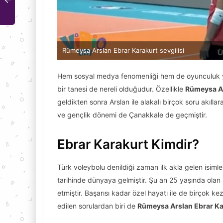
Rümeysa Arslan Ebrar Karakurt sevgilisi
Hem sosyal medya fenomenliği hem de oyunculuk y
bir tanesi de nereli olduğudur. Özellikle
Rümeysa Ar
geldikten sonra Arslan ile alakalı birçok soru akılla
ve gençlik dönemi de Çanakkale de geçmiştir.
Ebrar Karakurt Kimdir?
Türk voleybolu denildiği zaman ilk akla gelen isiml
tarihinde dünyaya gelmiştir. Şu an 25 yaşında olan E
etmiştir. Başarısı kadar özel hayatı ile de birçok 
edilen sorulardan biri de
Rümeysa Arslan Ebrar Kar