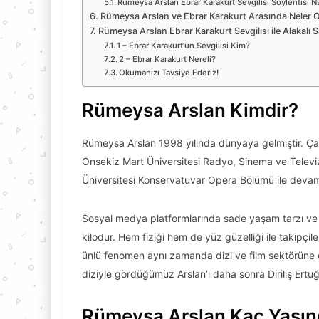
Rümeysa Arslan Ebrar Karakurt Sevgilisi Söylentisi Na
Rümeysa Arslan ve Ebrar Karakurt Arasında Neler 
Rümeysa Arslan Ebrar Karakurt Sevgilisi ile Alakalı 
1 – Ebrar Karakurt’un Sevgilisi Kim?
2 – Ebrar Karakurt Nereli?
Okumanızı Tavsiye Ederiz!
Rümeysa Arslan Kimdir?
Rümeysa Arslan 1998 yılında dünyaya gelmiştir. Ç
Onsekiz Mart Üniversitesi Radyo, Sinema ve Televiz
Üniversitesi Konservatuvar Opera Bölümü ile devam 
Sosyal medya platformlarında sade yaşam tarzı ve 
kilodur. Hem fiziği hem de yüz güzelliği ile takipçil
ünlü fenomen aynı zamanda dizi ve film sektörüne de 
diziyle gördüğümüz Arslan’ı daha sonra Diriliş Ertuğr
Rümeysa Arslan Kaç Yaşı