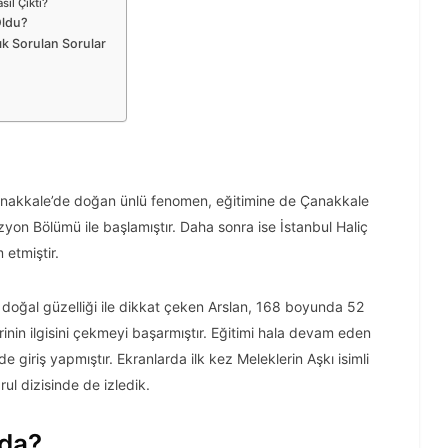
sıl Çıktı?
Oldu?
Sık Sorulan Sorular
anakkale’de doğan ünlü fenomen, eğitimine de Çanakkale
yon Bölümü ile başlamıştır. Daha sonra ise İstanbul Haliç
etmiştir.
doğal güzelliği ile dikkat çeken Arslan, 168 boyunda 52
erinin ilgisini çekmeyi başarmıştır. Eğitimi hala devam eden
giriş yapmıştır. Ekranlarda ilk kez Meleklerin Aşkı isimli
ul dizisinde de izledik.
nda?