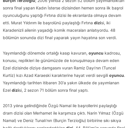
Burçin Terzioğlu
; 2006 yılında 2 sezon 52 bölüm yayımlandıktan
sonra final yapan Kadın İsterse dizisinden hemen sonra ilk başrol
oyunculuğunu yaptığı Fırtına dizisi ile ekranlarda olmaya devam
etti. Murat Yıldırım ile başrolünü paylaştığı Fırtına
dizi
si, iki
Karadenizli ailenin yaşadığı komik maceraları anlatıyordu. 48
bölümün sonunda dizi final yaparak yayın hayatına son verdi.
Yayımlandığı dönemde ortalığı kasıp kavuran,
oyuncu
kadrosu,
konusu, replikleri ile günümüzde de konuşulmaya devam eden
Ezel dizisinde diziye damgasını vuran Ramiz Dayı’nın (Tuncel
Kurtiz) kızı Azad Karaeski karakterine hayat verdi sevgili
oyuncu
.
Yayımlandığı tarihten itibaren 30’a yakın ülkede de yayımlanan
Ezel
dizi
si, 2 sezon 71 bölüm sonra final yaptı.
2013 yılına gelindiğinde Özgü Namal ile başrollerini paylaştığı
dram dizisi olan Merhamet ile karşımıza çıktı. Narin Yılmaz (Özgü
Namal) ve Deniz Tunalı’nın (Burçin Terzioğlu) birbirine sıkı sıkıya
bağlı dostluklarını canlandırdıkları
dizi
, 44. Bölümün sonunda final