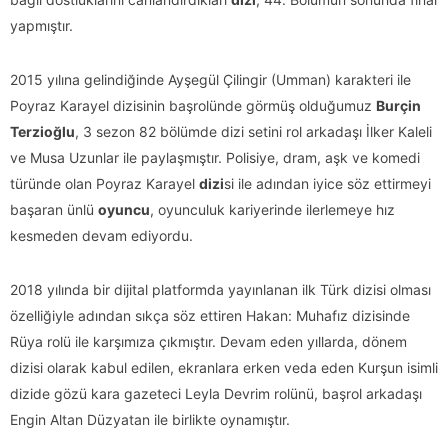
yapmıştır.
2015 yılına gelindiğinde Ayşegül Çilingir (Umman) karakteri ile
Poyraz Karayel dizisinin başrolünde görmüş olduğumuz
Burçin
Terzioğlu
, 3 sezon 82 bölümde dizi setini rol arkadaşı İlker Kaleli
ve Musa Uzunlar ile paylaşmıştır. Polisiye, dram, aşk ve komedi
türünde olan Poyraz Karayel
dizi
si ile adından iyice söz ettirmeyi
başaran ünlü
oyuncu
, oyunculuk kariyerinde ilerlemeye hız
kesmeden devam ediyordu.
2018 yılında bir dijital platformda yayınlanan ilk Türk dizisi olması
özelliğiyle adından sıkça söz ettiren Hakan: Muhafız dizisinde
Rüya rolü ile karşımıza çıkmıştır. Devam eden yıllarda, dönem
dizisi olarak kabul edilen, ekranlara erken veda eden Kurşun isimli
dizide gözü kara gazeteci Leyla Devrim rolünü, başrol arkadaşı
Engin Altan Düzyatan ile birlikte oynamıştır.