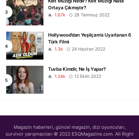
Kelt Müziği Nedir? Kelt Müziği Nasıl
Ortaya Çıkmıştır?
1.67k
28 Temmuz 2022
Hollywood’dan Yeşilçam’a Uyarlanan 6
Türk Filmi
1.3k
24 Haziran 2022
Tuvba Kimdir, Ne İş Yapar?
1.24k
12 Ekim 2022
Magazin haberleri, güncel magazin, dizi oyuncuları,
survivor yarışmacıları © 2022 ESQMagazine.com. All Right