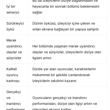
Bu da izleyicilerin diziye bağlanmasını ve
İyi bir
heyecanla bir sonraki bölümü beklemesini
senaryo
sağlar.
Sürükleyici
Dizinin öyküsü, izleyiciyi içine çeken ve
öykü
onları ekrana bağlayan bir yapıya sahiptir.
Merak
uyandırıcı
Her bölümde yaşanan merak uyandırıcı
olaylar ve
olaylar ve sürprizler, izleyicilerin diziye olan
sürprizler
ilgisini artırır.
Kaliteli
Dizide yer alan oyuncular, karakterlerini
oyuncu
mükemmel bir şekilde canlandırarak
kadrosu
izleyicilerin takdirini kazanır.
Gerçekçi
ve
Oyuncuların gerçekçi ve inandırıcı
inandırıcı
performansları, diziye olan ilgiyi artırır ve
performans
izleyicileri ekrana bağlar.