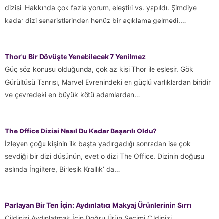
dizisi. Hakkında çok fazla yorum, eleştiri vs. yapıldı. Şimdiye
kadar dizi senaristlerinden henüz bir açıklama gelmedi.…
Thor'u Bir Dövüşte Yenebilecek 7 Yenilmez
Güç söz konusu olduğunda, çok az kişi Thor ile eşleşir. Gök
Gürültüsü Tanrısı, Marvel Evrenindeki en güçlü varlıklardan biridir
ve çevredeki en büyük kötü adamlardan…
The Office Dizisi Nasıl Bu Kadar Başarılı Oldu?
İzleyen çoğu kişinin ilk başta yadırgadığı sonradan ise çok
sevdiği bir dizi düşünün, evet o dizi The Office. Dizinin doğuşu
aslında İngiltere, Birleşik Krallık’ da…
Parlayan Bir Ten İçin: Aydınlatıcı Makyaj Ürünlerinin Sırrı
Cildinizi Aydınlatmak İçin Doğru Ürün Seçimi Cildinizi