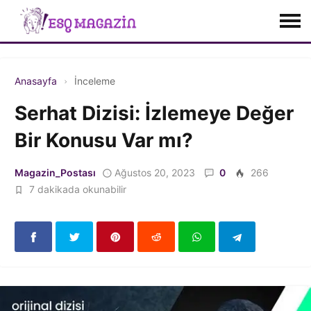
Anasayfa
İnceleme
Serhat Dizisi: İzlemeye Değer
Bir Konusu Var mı?
Magazin_Postası
Ağustos 20, 2023
0
266
7 dakikada okunabilir