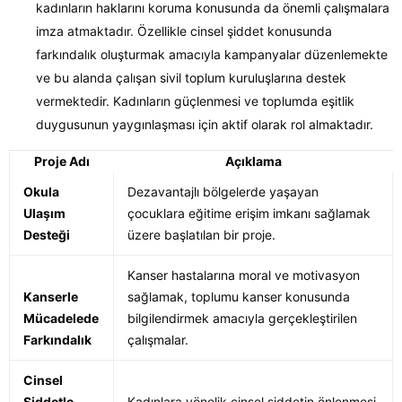
kadınların haklarını koruma konusunda da önemli çalışmalara
imza atmaktadır. Özellikle cinsel şiddet konusunda
farkındalık oluşturmak amacıyla kampanyalar düzenlemekte
ve bu alanda çalışan sivil toplum kuruluşlarına destek
vermektedir. Kadınların güçlenmesi ve toplumda eşitlik
duygusunun yaygınlaşması için aktif olarak rol almaktadır.
Proje Adı
Açıklama
Okula
Dezavantajlı bölgelerde yaşayan
Ulaşım
çocuklara eğitime erişim imkanı sağlamak
Desteği
üzere başlatılan bir proje.
Kanser hastalarına moral ve motivasyon
Kanserle
sağlamak, toplumu kanser konusunda
Mücadelede
bilgilendirmek amacıyla gerçekleştirilen
Farkındalık
çalışmalar.
Cinsel
Şiddetle
Kadınlara yönelik cinsel şiddetin önlenmesi